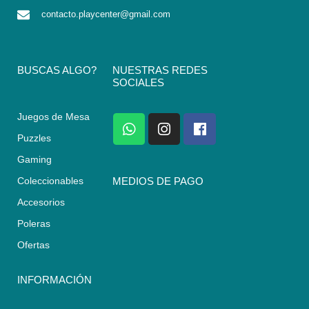
contacto.playcenter@gmail.com
BUSCAS ALGO?
NUESTRAS REDES
SOCIALES
Juegos de Mesa
W
I
F
h
n
a
Puzzles
a
s
c
Gaming
t
t
e
s
a
b
Coleccionables
MEDIOS DE PAGO
a
g
o
Accesorios
p
r
o
p
a
k
Poleras
m
Ofertas
INFORMACIÓN