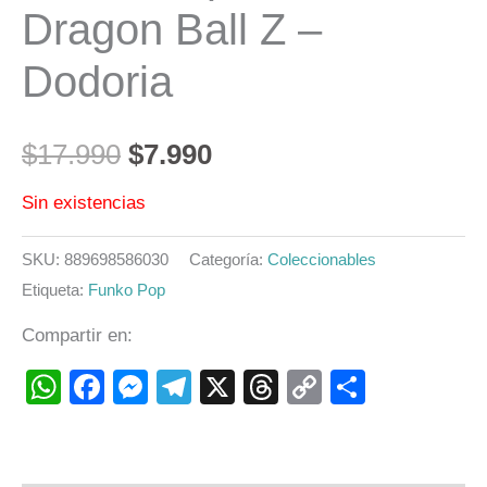
Dragon Ball Z –
Dodoria
$
17.990
$
7.990
Sin existencias
SKU:
889698586030
Categoría:
Coleccionables
Etiqueta:
Funko Pop
Compartir en:
WhatsApp
Facebook
Messenger
Telegram
X
Threads
Copy
Compart
Link