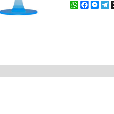
WhatsAp
Faceb
Mes
T