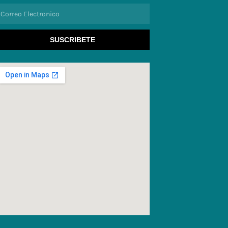
orreo
lectronico
SUSCRIBETE