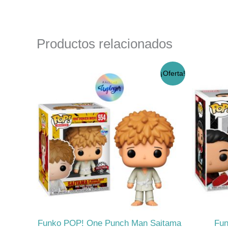
Productos relacionados
El
El
¡Oferta!
precio
precio
original
actual
era:
es:
$17.990.
$14.990.
Funko POP! One Punch Man Saitama
Fun