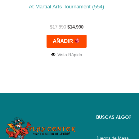
At Martial Arts Tournament (554)
$
17.990
$
14.990
AÑADIR
Vista Rápida
BUSCAS ALGO?
Juegos de Mesa