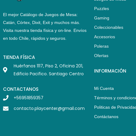
Puzzles
El mejor Catálogo de Juegos de Mesa:
Gaming
Catán, Córtex, Dixit, Exit y muchos más.
Coleccionables
Visita nuestra tienda física y on-line. Envíos
Accesorios
en todo Chile,
rápidos y seguros
.
Poleras
Ofertas
TIENDA FÍSICA
Huérfanos 1117, Piso 2, Oficina 201,
INFORMACIÓN
Edificio Pacifico. Santiago Centro
CONTACTANOS
Mi Cuenta
+56951859357
Términos y condicion
Politicas de Privacida
contacto.playcenter@gmail.com
Contáctanos