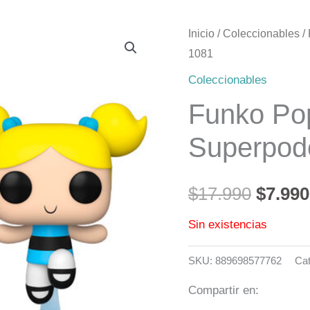
Inicio
/
Coleccionables
/
El
1081
precio
Coleccionables
origin
Funko Po
era:
Superpod
$17.99
$
17.990
$
7.990
Sin existencias
SKU:
889698577762
Cat
Compartir en: