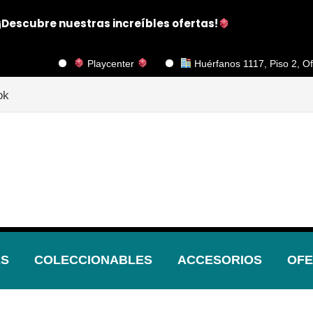
¡Descubre nuestras increíbles ofertas!
Playcenter
Huérfanos 1117, Piso 2, Oficina 201,
ok
ES
COLECCIONABLES
ACCESORIOS
OFE