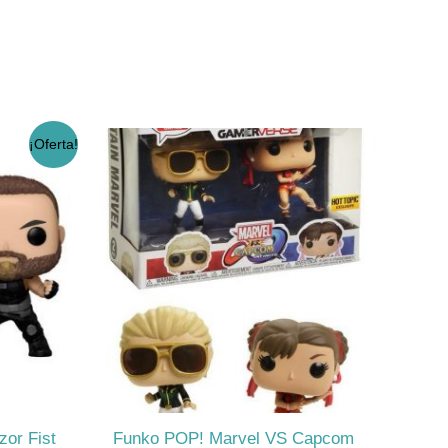
¡Oferta!
ecio
tual
:
4.990.
or Fist
Funko POP! Marvel VS Capcom