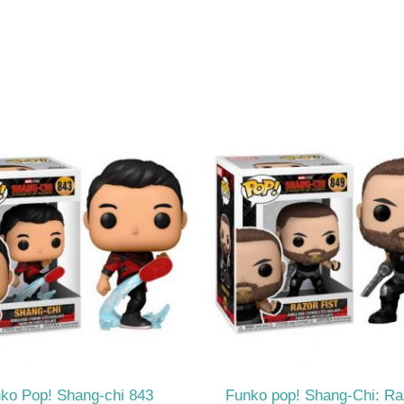
El
El
precio
pr
original
ac
era:
es
$17.990.
$1
ko Pop! Shang-chi 843
Funko pop! Shang-Chi: Raz