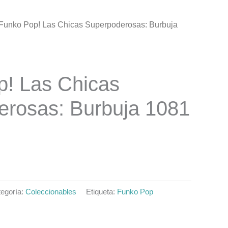
 Funko Pop! Las Chicas Superpoderosas: Burbuja
El
precio
al
actual
p! Las Chicas
es:
erosas: Burbuja 1081
0.
$7.990.
egoría:
Coleccionables
Etiqueta:
Funko Pop