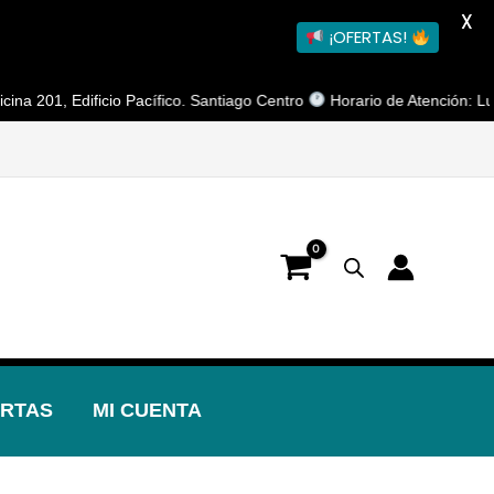
X
¡OFERTAS!
 Edificio Pacífico. Santiago Centro
Horario de Atención: Lunes a Vi
RTAS
MI CUENTA