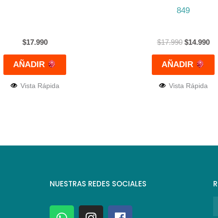
849
$
17.990
$
17.990
$
14.990
AÑADIR
AÑADIR
Vista Rápida
Vista Rápida
NUESTRAS REDES SOCIALES
R
N
W
I
F