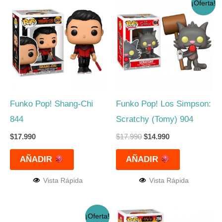
¡Oferta!
precio
precio
original
actual
era:
es:
$17.990.
$14.990.
Funko Pop! Shang-Chi
Funko Pop! Los Simpson:
844
Scratchy (Tomy) 904
$
17.990
$
17.990
$
14.990
AÑADIR
AÑADIR
Vista Rápida
Vista Rápida
El
El
¡Oferta!
precio
precio