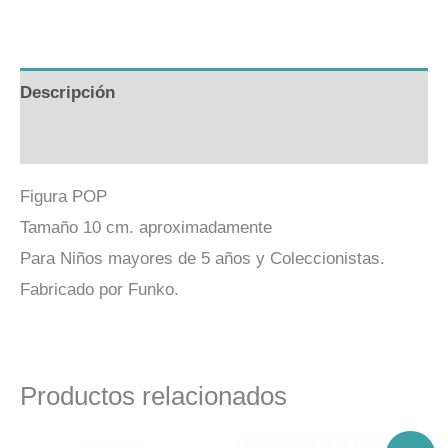
Link
Descripción
Valoraciones (0)
Figura POP
Tamaño 10 cm. aproximadamente
Para Niños mayores de 5 años y Coleccionistas.
Fabricado por Funko.
Productos relacionados
El
El