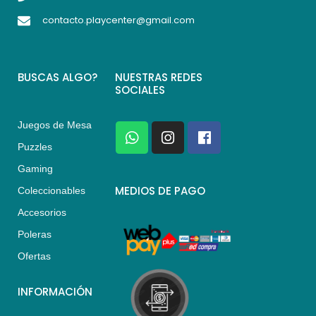
contacto.playcenter@gmail.com
BUSCAS ALGO?
NUESTRAS REDES
SOCIALES
Juegos de Mesa
W
I
F
h
n
a
Puzzles
a
s
c
Gaming
t
t
e
s
a
b
MEDIOS DE PAGO
Coleccionables
a
g
o
Accesorios
p
r
o
p
a
k
Poleras
m
Ofertas
INFORMACIÓN