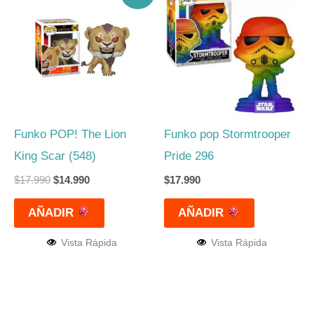
original
actual
era:
es:
$17.990.
$14.990.
Funko POP! The Lion
Funko pop Stormtrooper
King Scar (548)
Pride 296
$
17.990
$
14.990
$
17.990
AÑADIR
AÑADIR
Vista Rápida
Vista Rápida