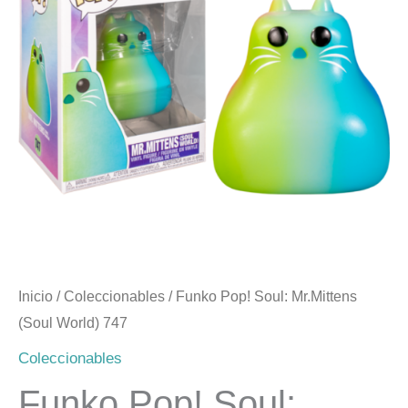
(Soul
era:
es:
World)
747
$17.990.
$14.990.
cantidad
Inicio
/
Coleccionables
/ Funko Pop! Soul: Mr.Mittens
(Soul World) 747
Coleccionables
Funko Pop! Soul: