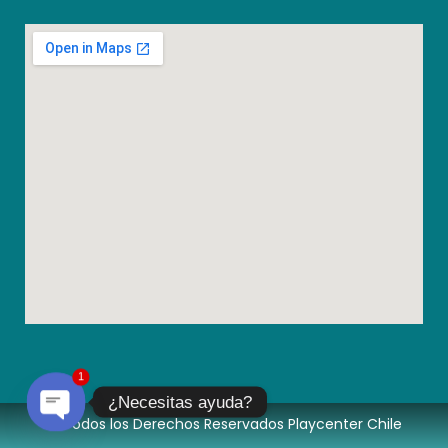
1
¿Necesitas ayuda?
© Todos los Derechos Reservados Playcenter Chile
Open chaty