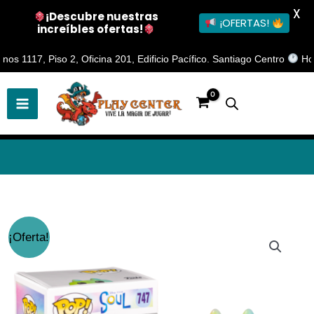
X
¡Descubre nuestras
¡OFERTAS!
increíbles ofertas!
Ir
117, Piso 2, Oficina 201, Edificio Pacífico. Santiago Centro
Horario
al
contenido
Funko
El
El
¡Oferta!
Pop!
precio
precio
Soul:
Mr.Mittens
original
actual