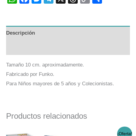
Link
Descripción
Valoraciones (0)
Tamaño 10 cm. aproximadamente.
Fabricado por Funko.
Para Niños mayores de 5 años y Colecionistas.
Productos relacionados
El
El
¡Oferta!