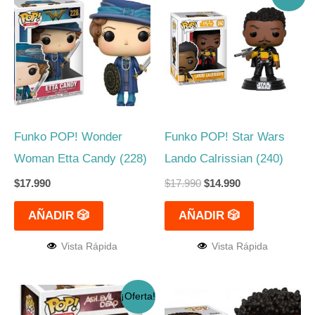
precio
precio
original
actual
era:
es:
$17.990.
$14.990.
Funko POP! Wonder
Funko POP! Star Wars
Woman Etta Candy (228)
Lando Calrissian (240)
$
17.990
$
17.990
$
14.990
AÑADIR 🎲
AÑADIR 🎲
Vista Rápida
Vista Rápida
El
El
¡Oferta!
precio
precio