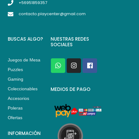
+56951859357
contacto.playcenter@gmail.com
BUSCAS ALGO?
NUESTRAS REDES
SOCIALES
Juegos de Mesa
W
I
F
h
n
a
Puzzles
a
s
c
Gaming
t
t
e
s
a
b
MEDIOS DE PAGO
Coleccionables
a
g
o
Accesorios
p
r
o
p
a
k
Poleras
m
Ofertas
INFORMACIÓN