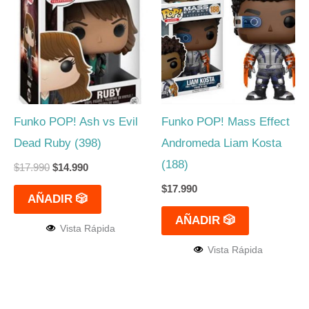
original
actual
era:
es:
$17.990.
$14.990.
Funko POP! Ash vs Evil
Funko POP! Mass Effect
Dead Ruby (398)
Andromeda Liam Kosta
(188)
$
17.990
$
14.990
$
17.990
AÑADIR 🎲
AÑADIR 🎲
Vista Rápida
Vista Rápida