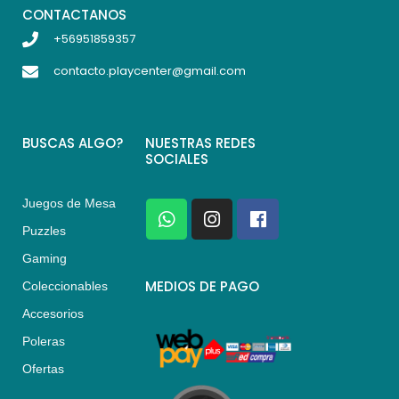
CONTACTANOS
+56951859357
contacto.playcenter@gmail.com
BUSCAS ALGO?
NUESTRAS REDES
SOCIALES
Juegos de Mesa
W
I
F
h
n
a
Puzzles
a
s
c
Gaming
t
t
e
s
a
b
MEDIOS DE PAGO
Coleccionables
a
g
o
Accesorios
p
r
o
p
a
k
Poleras
m
Ofertas