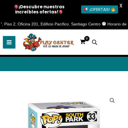
X
¡Descubre nuestras
¡OFERTAS!
increíbles ofertas!
Ir
o 2, Oficina 201, Edificio Pacífico. Santiago Centro
Horario de Aten
al
contenido