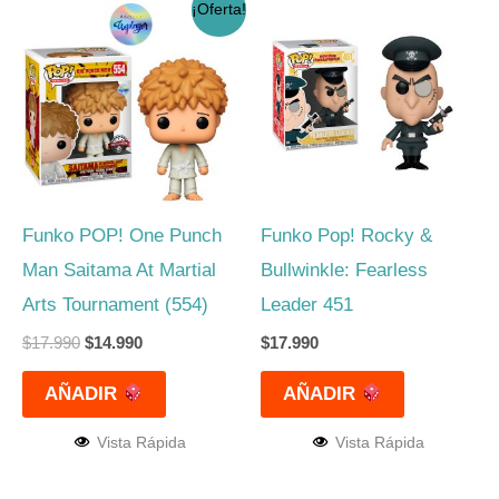
El
El
¡Oferta!
precio
precio
original
actual
era:
es:
$17.990.
$14.990.
Funko POP! One Punch
Funko Pop! Rocky &
Man Saitama At Martial
Bullwinkle: Fearless
Arts Tournament (554)
Leader 451
$
17.990
$
14.990
$
17.990
AÑADIR
AÑADIR
Vista Rápida
Vista Rápida