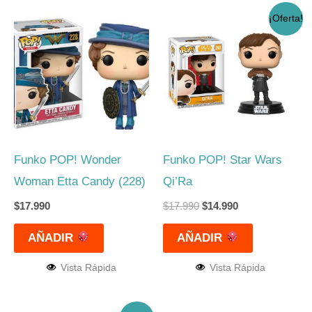
El
El
¡Oferta!
precio
precio
original
actual
era:
es:
$17.990.
$14.990.
Funko POP! Wonder
Funko POP! Star Wars
Woman Etta Candy (228)
Qi’Ra
$
17.990
$
17.990
$
14.990
AÑADIR
AÑADIR
Vista Rápida
Vista Rápida