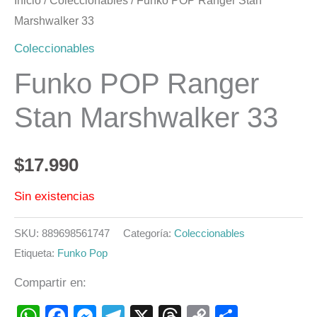
Inicio
/
Coleccionables
/ Funko POP Ranger Stan
Marshwalker 33
Coleccionables
Funko POP Ranger
Stan Marshwalker 33
$
17.990
Sin existencias
SKU:
889698561747
Categoría:
Coleccionables
Etiqueta:
Funko Pop
Compartir en:
WhatsApp
Facebook
Messenger
Telegram
X
Threads
Copy
Compart