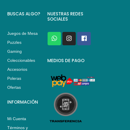
BUSCAS ALGO?
NUESTRAS REDES
SOCIALES
Juegos de Mesa
W
I
F
h
n
a
Puzzles
a
s
c
Gaming
t
t
e
s
a
b
MEDIOS DE PAGO
Coleccionables
a
g
o
Accesorios
p
r
o
p
a
k
Poleras
m
Ofertas
INFORMACIÓN
Mi Cuenta
Términos y