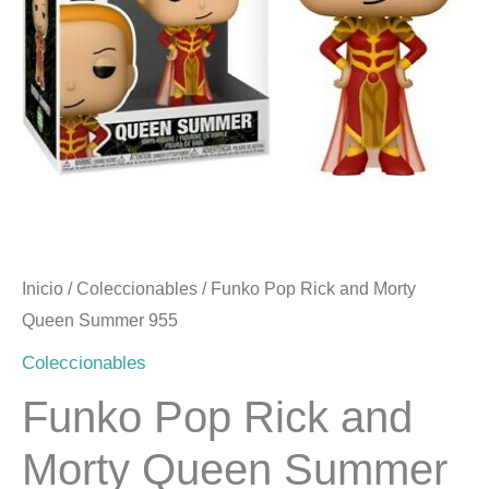
Summer
$17.990.
$14.990.
955
cantidad
Inicio
/
Coleccionables
/ Funko Pop Rick and Morty
Queen Summer 955
Coleccionables
Funko Pop Rick and
Morty Queen Summer