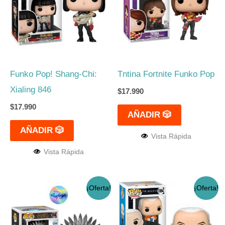
Funko Pop! Shang-Chi:
Tntina Fortnite Funko Pop
Xialing 846
$
17.990
$
17.990
AÑADIR 🎲
AÑADIR 🎲
Vista Rápida
Vista Rápida
El
El
El
El
¡Oferta!
¡Oferta!
precio
precio
precio
precio
original
actual
original
actual
era:
es:
era:
es:
$32.990.
$29.990.
$17.990.
$14.990.