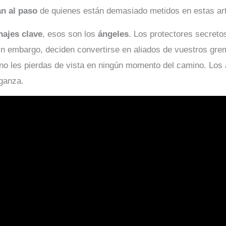
n al paso
de quienes están demasiado metidos en estas ar
najes clave
, esos son los
ángeles
. Los protectores secreto
in embargo, deciden convertirse en aliados de vuestros gre
y no les pierdas de vista en ningún momento del camino. L
ganza.