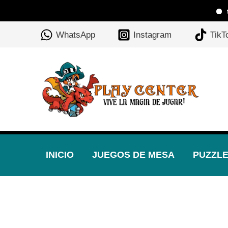
Ir
🎲 Playc
🎲
al
WhatsApp
Instagram
TikT
contenido
INICIO
JUEGOS DE MESA
PUZZL