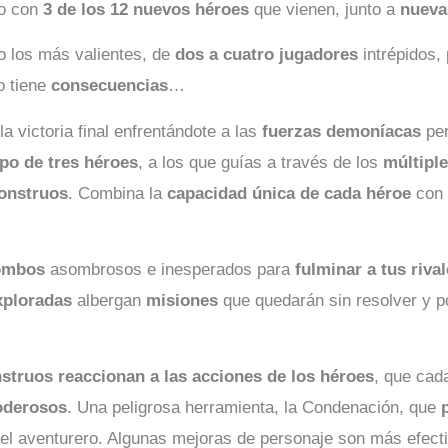
do con
3 de los 12 nuevos héroes
que vienen, junto a
nueva
o los más valientes, de
dos a cuatro jugadores
intrépidos,
o tiene
consecuencias
…
la victoria final enfrentándote a las
fuerzas demoníacas
per
ipo de tres héroes
, a los que guías a través de los
múltipl
onstruos
. Combina la
capacidad única de cada héroe
con 
ombos
asombrosos e inesperados para
fulminar a tus riva
xploradas
albergan
misiones
que quedarán sin resolver y po
struos reaccionan a las acciones de los héroes
, que cad
oderosos
. Una peligrosa herramienta, la Condenación, que
 del aventurero. Algunas mejoras de personaje son más efec