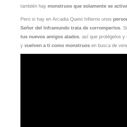
también hay
monstruos que solamente se activa
Pero si hay en Arcadia Quest Infierno unos
perso
Señor del Inframundo trata de corromperlos
. S
tus nuevos amigos alados
, así que protégelos 
y
vuelven a ti como monstruos
en busca de ven