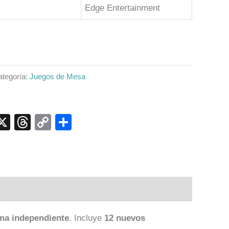
Edge Entertainment
ategoría:
Juegos de Mesa
p
ook
senger
elegram
X
Threads
Copy
Compartir
Link
ma independiente
. Incluye
12 nuevos