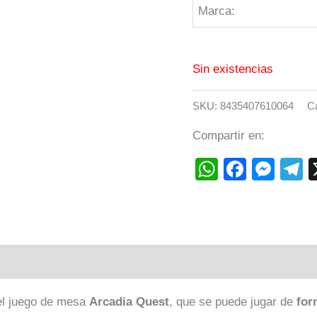
Marca:
Sin existencias
SKU:
8435407610064
C
Compartir en:
WhatsAp
Faceb
Mes
T
el juego de mesa
Arcadia Quest
, que se puede jugar de
for