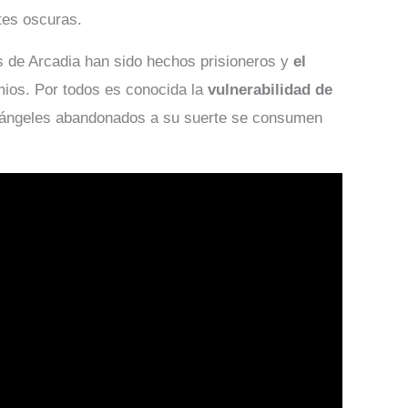
tes oscuras.
s de Arcadia han sido hechos prisioneros y
el
mios. Por todos es conocida la
vulnerabilidad de
os ángeles abandonados a su suerte se consumen