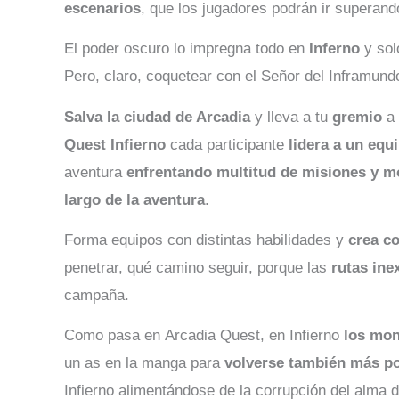
escenarios
, que los jugadores podrán ir superan
El poder oscuro lo impregna todo en
Inferno
y sol
Pero, claro, coquetear con el Señor del Inframund
Salva la ciudad de Arcadia
y lleva a tu
gremio
a 
Quest Infierno
cada participante
lidera a un equ
aventura
enfrentando multitud de misiones y m
largo de la aventura
.
Forma equipos con distintas habilidades y
crea c
penetrar, qué camino seguir, porque las
rutas ine
campaña.
Como pasa en Arcadia Quest, en Infierno
los mon
un as en la manga para
volverse también más p
Infierno alimentándose de la corrupción del alma