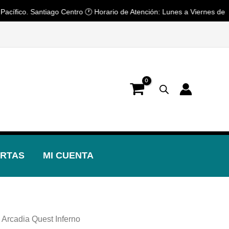
o. Santiago Centro 🕐 Horario de Atención: Lunes a Viernes de 10:30 a 
📢 ¡OFERTAS! 🔥
RTAS
MI CUENTA
 Arcadia Quest Inferno