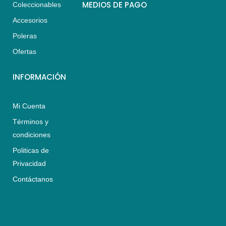
s
a
b
MEDIOS DE PAGO
Coleccionables
a
g
o
Accesorios
p
r
o
p
a
k
Poleras
m
Ofertas
INFORMACIÓN
Mi Cuenta
Términos y
condiciones
Politicas de
Privacidad
Contáctanos