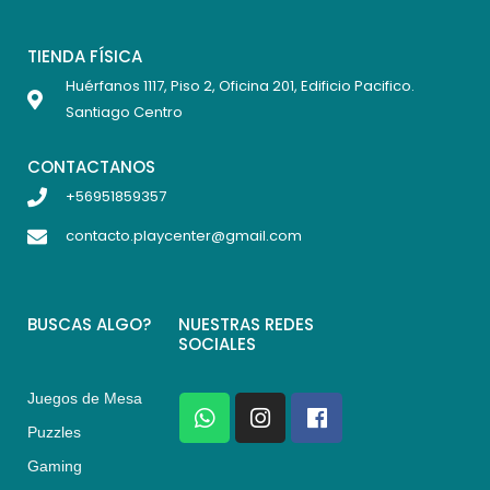
TIENDA FÍSICA
Huérfanos 1117, Piso 2, Oficina 201, Edificio Pacifico.
Santiago Centro
CONTACTANOS
+56951859357
contacto.playcenter@gmail.com
BUSCAS ALGO?
NUESTRAS REDES
SOCIALES
Juegos de Mesa
W
I
F
h
n
a
Puzzles
a
s
c
Gaming
t
t
e