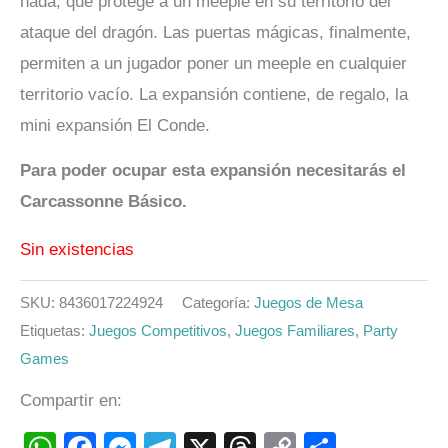
hada, que protege a un meeple en su territorio del
ataque del dragón. Las puertas mágicas, finalmente,
permiten a un jugador poner un meeple en cualquier
territorio vacío. La expansión contiene, de regalo, la
mini expansión El Conde.
Para poder ocupar esta expansión necesitarás el
Carcassonne Básico.
Sin existencias
SKU:
8436017224924
Categoría:
Juegos de Mesa
Etiquetas:
Juegos Competitivos
,
Juegos Familiares
,
Party
Games
Compartir en:
WhatsApp
Facebook
Messenger
Telegram
X
Threads
Copy
Compart