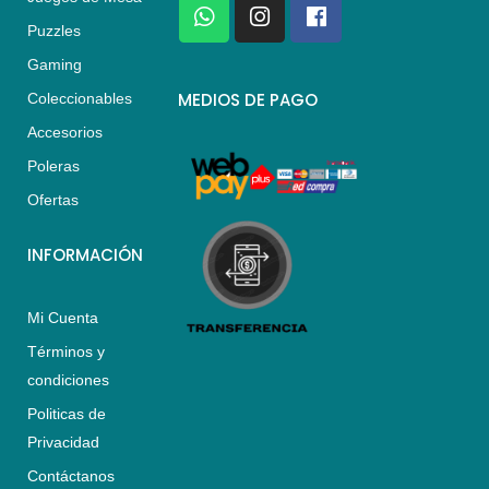
W
I
F
h
n
a
Puzzles
a
s
c
Gaming
t
t
e
s
a
b
MEDIOS DE PAGO
Coleccionables
a
g
o
Accesorios
p
r
o
p
a
k
Poleras
m
Ofertas
INFORMACIÓN
Mi Cuenta
Términos y
condiciones
Politicas de
Privacidad
Contáctanos