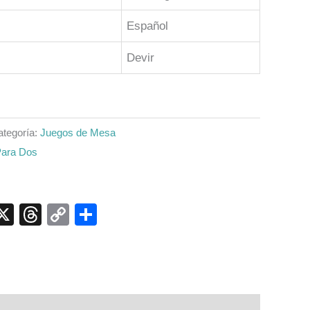
Español
Devir
ategoría:
Juegos de Mesa
Para Dos
p
ook
senger
elegram
X
Threads
Copy
Compartir
Link