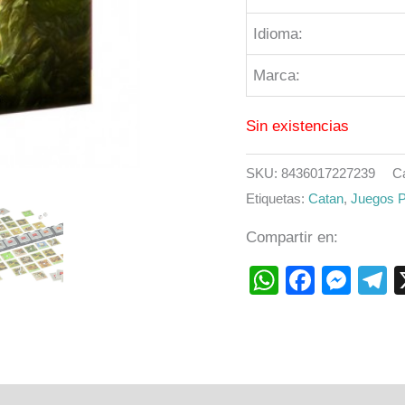
Idioma:
Marca:
Sin existencias
SKU:
8436017227239
C
Etiquetas:
Catan
,
Juegos 
Compartir en:
WhatsAp
Faceb
Mes
T