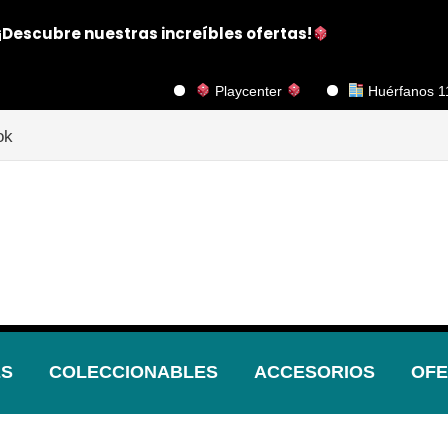
¡Descubre nuestras increíbles ofertas!
Playcenter
Huérfanos 1117, Piso 2, 
ok
ES
COLECCIONABLES
ACCESORIOS
OFE