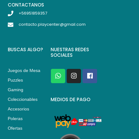
CONTACTANOS
+56951859357
contacto.playcenter@gmail.com
BUSCAS ALGO?
NUESTRAS REDES
SOCIALES
Juegos de Mesa
W
I
F
h
n
a
Puzzles
a
s
c
Gaming
t
t
e
s
a
b
MEDIOS DE PAGO
Coleccionables
a
g
o
Accesorios
p
r
o
p
a
k
Poleras
m
Ofertas