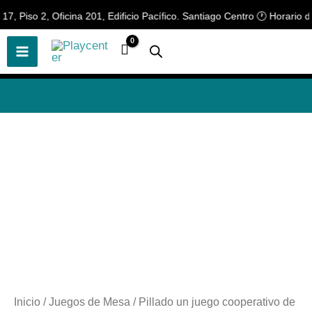
Ir
Piso 2, Oficina 201, Edificio Pacífico. Santiago Centro 🕐 Horario de 
🎲
¡Descubre nuestras increíbles
📢 ¡OFERTAS! 🔥
ofertas!
🎲
al
contenido
Inicio
/
Juegos de Mesa
/ Pillado un juego cooperativo de