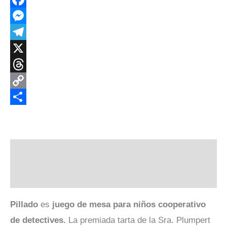
Facebook
Messenger
Telegram
X
Threads
Copy
Link
Compartir
Descripción
Valoraciones (0)
Pillado
es
juego de mesa para niños cooperativo
de detectives.
La premiada tarta de la Sra. Plumpert