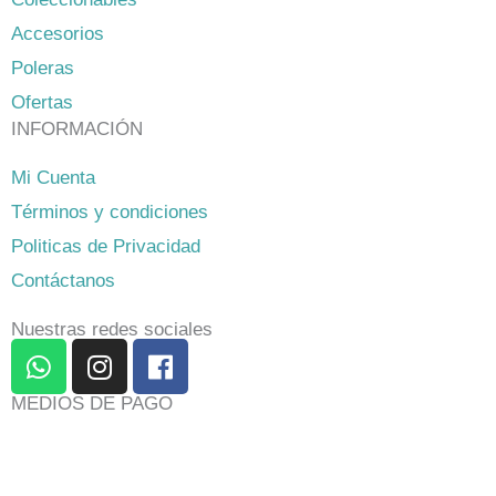
Accesorios
Poleras
Ofertas
INFORMACIÓN
Mi Cuenta
Términos y condiciones
Politicas de Privacidad
Contáctanos
Nuestras redes sociales
W
I
F
h
n
a
a
s
c
MEDIOS DE PAGO
t
t
e
s
a
b
a
g
o