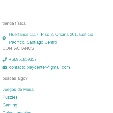
Dixit, Exit y muchos más. Visita nuestra tienda física y
on-line. Envíos en todo Chile,
rápidos y seguros
.
tienda física
Huérfanos 1117, Piso 2, Oficina 201, Edificio
Pacifico. Santiago Centro
CONTACTANOS
+56951859357
contacto.playcenter@gmail.com
buscas algo?
Juegos de Mesa
Puzzles
Gaming
Coleccionables