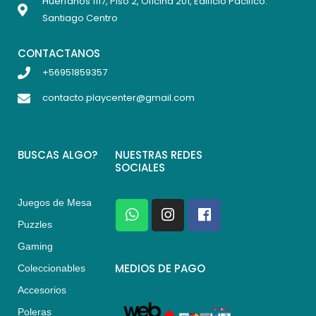
Huérfanos 1117, Piso 2, Oficina 201, Edificio Pacifico.
Santiago Centro
CONTACTANOS
+56951859357
contacto.playcenter@gmail.com
BUSCAS ALGO?
NUESTRAS REDES
SOCIALES
Juegos de Mesa
W
I
F
h
n
a
Puzzles
a
s
c
Gaming
t
t
e
s
a
b
MEDIOS DE PAGO
Coleccionables
a
g
o
Accesorios
p
r
o
p
a
k
Poleras