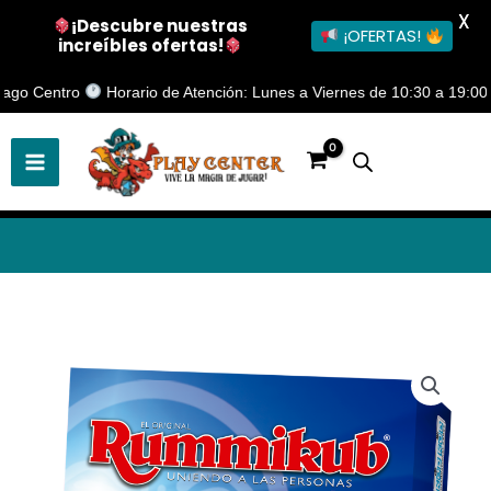
X
¡Descubre nuestras
¡OFERTAS!
increíbles ofertas!
Ir
 Centro
Horario de Atención: Lunes a Viernes de 10:30 a 19:00 Hrs.
al
contenido