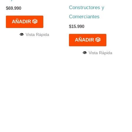
Constructores y
$
69.990
Comerciantes
AÑADIR 🎲
$
15.990
Vista Rápida
AÑADIR 🎲
Vista Rápida
El mejor Catálogo de Juegos de Mesa: Catán, Córtex,
Dixit, Exit y muchos más. Visita nuestra tienda física y
on-line. Envíos en todo Chile,
rápidos y seguros
.