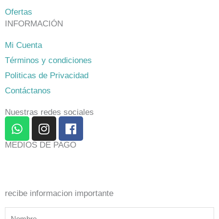
Ofertas
INFORMACIÓN
Mi Cuenta
Términos y condiciones
Politicas de Privacidad
Contáctanos
Nuestras redes sociales
W
I
F
h
n
a
a
s
c
MEDIOS DE PAGO
t
t
e
s
a
b
a
g
o
p
r
o
recibe informacion importante
p
a
k
Nombre