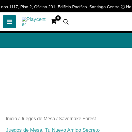
Ir
 1117, Piso 2, Oficina 201, Edificio Pacífico. Santiago Centro 🕐 Hora
🎲
¡Descubre nuestras increíbles
📢 ¡OFERTAS! 🔥
ofertas!
🎲
al
contenido
Savernake
Forest
cantidad
Inicio
/
Juegos de Mesa
/ Savernake Forest
Juegos de Mesa
,
Tu Nuevo Amigo Secreto