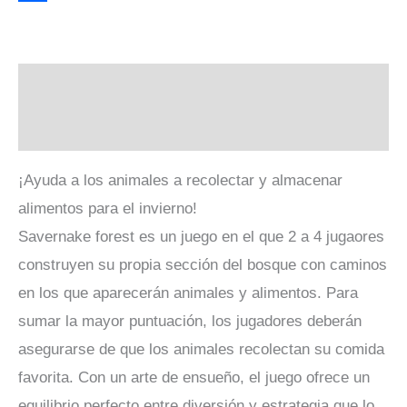
Link
Compartir
Descripción
Valoraciones (0)
¡Ayuda a los animales a recolectar y almacenar
alimentos para el invierno!
Savernake forest es un juego en el que 2 a 4 jugaores
construyen su propia sección del bosque con caminos
en los que aparecerán animales y alimentos. Para
sumar la mayor puntuación, los jugadores deberán
asegurarse de que los animales recolectan su comida
favorita. Con un arte de ensueño, el juego ofrece un
equilibrio perfecto entre diversión y estrategia que lo