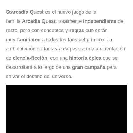
Starcadia Quest
es el nuevo juego de la
familia
Arcadia Quest
, totalmente
independiente
del
resto, pero con conceptos y
reglas
que serán
muy
familiares
a todos los fans del primero. La
ambientación de fantasía da paso a una ambientación
de
ciencia-ficción
, con una
historia épica
que se
desarrollará a lo largo de una
gran campaña
para
salvar el destino del universo.