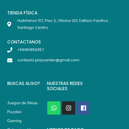
TIENDA FÍSICA
Huérfanos 1117, Piso 2, Oficina 201, Edificio Pacifico.
Santiago Centro
CONTACTANOS
+56951859357
contacto.playcenter@gmail.com
BUSCAS ALGO?
NUESTRAS REDES
SOCIALES
Juegos de Mesa
W
I
F
h
n
a
Puzzles
a
s
c
Gaming
t
t
e
s
a
b