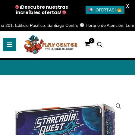
X
¡Descubre nuestras
¡OFERTAS!
increíbles ofertas!
Ir
1, Edificio Pacífico. Santiago Centro
Horario de Atención: Lunes a V
al
contenido
Starcadia
Quest
cantidad