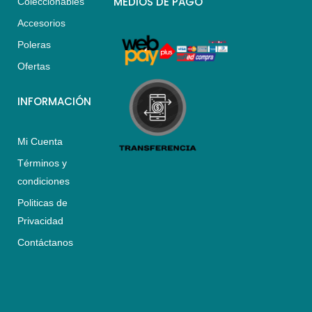
MEDIOS DE PAGO
Coleccionables
a
g
o
Accesorios
p
r
o
p
a
k
Poleras
m
Ofertas
INFORMACIÓN
Mi Cuenta
Términos y
condiciones
Politicas de
Privacidad
Contáctanos