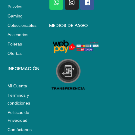
h
n
a
Puzzles
a
s
c
Gaming
t
t
e
s
a
b
MEDIOS DE PAGO
Coleccionables
a
g
o
Accesorios
p
r
o
p
a
k
Poleras
m
Ofertas
INFORMACIÓN
Mi Cuenta
Términos y
condiciones
Politicas de
Privacidad
Contáctanos