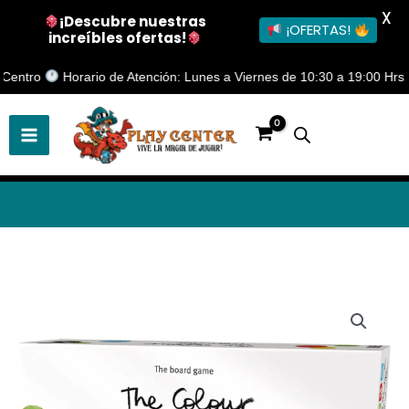
X
¡Descubre nuestras
¡OFERTAS!
increíbles ofertas!
Ir
ro
Horario de Atención: Lunes a Viernes de 10:30 a 19:00 Hrs.
al
contenido
The
Color
Monster
(inglés)