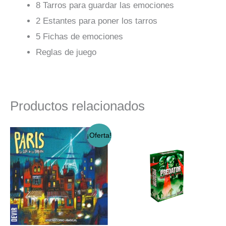
8 Tarros para guardar las emociones
2 Estantes para poner los tarros
5 Fichas de emociones
Reglas de juego
Productos relacionados
El
El
¡Oferta!
precio
precio
original
actual
era:
es:
$23.990.
$19.990.