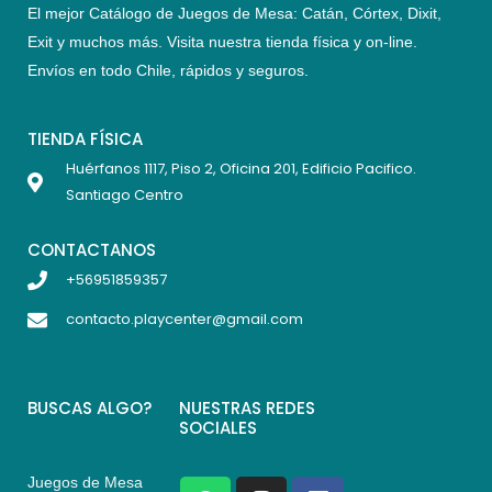
El mejor Catálogo de Juegos de Mesa: Catán, Córtex, Dixit,
Exit y muchos más. Visita nuestra tienda física y on-line.
Envíos en todo Chile,
rápidos y seguros
.
TIENDA FÍSICA
Huérfanos 1117, Piso 2, Oficina 201, Edificio Pacifico.
Santiago Centro
CONTACTANOS
+56951859357
contacto.playcenter@gmail.com
BUSCAS ALGO?
NUESTRAS REDES
SOCIALES
Juegos de Mesa
W
I
F