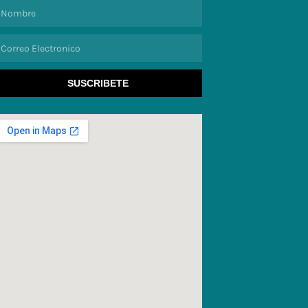
ombre
orreo
lectronico
SUSCRIBETE