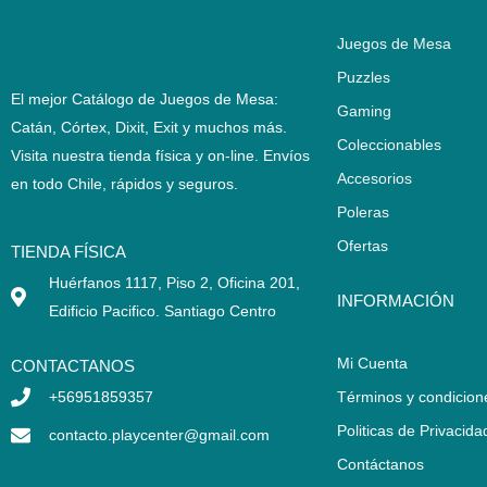
Juegos de Mesa
Puzzles
El mejor Catálogo de Juegos de Mesa:
Gaming
Catán, Córtex, Dixit, Exit y muchos más.
Coleccionables
Visita nuestra tienda física y on-line. Envíos
Accesorios
en todo Chile,
rápidos y seguros
.
Poleras
Ofertas
TIENDA FÍSICA
Huérfanos 1117, Piso 2, Oficina 201,
INFORMACIÓN
Edificio Pacifico. Santiago Centro
Mi Cuenta
CONTACTANOS
+56951859357
Términos y condicion
Politicas de Privacida
contacto.playcenter@gmail.com
Contáctanos