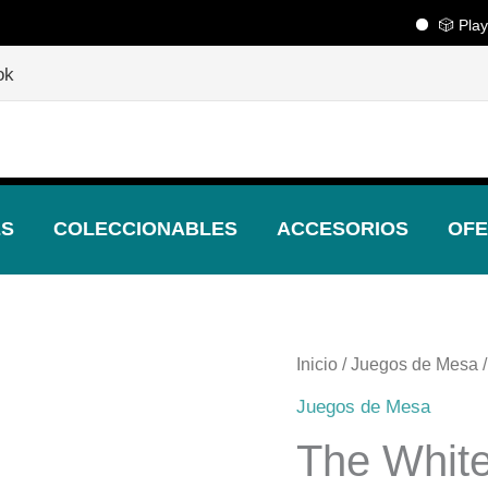
🎲 Playcenter
🎲
¡Descubre nuestras increíbles ofertas!
🎲
ok
ES
COLECCIONABLES
ACCESORIOS
OFE
Inicio
/
Juegos de Mesa
/
Juegos de Mesa
The White