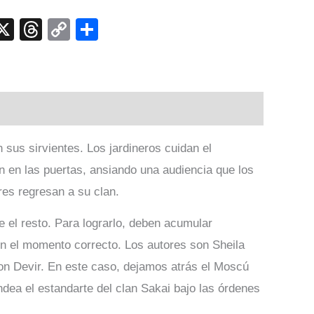
p
ook
senger
elegram
X
Threads
Copy
Compartir
Link
 sus sirvientes. Los jardineros cuidan el
n en las puertas, ansiando una audiencia que los
res regresan a su clan.
 el resto. Para lograrlo, deben acumular
 en el momento correcto. Los autores son Sheila
on Devir. En este caso, dejamos atrás el Moscú
ndea el estandarte del clan Sakai bajo las órdenes