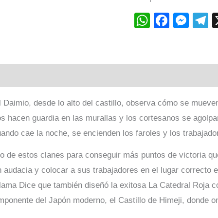
WhatsAp
Faceb
Mes
T
ones (0)
l Daimio, desde lo alto del castillo, observa cómo se mueven
os hacen guardia en las murallas y los cortesanos se agolpa
uando cae la noche, se encienden los faroles y los trabajado
o de estos clanes para conseguir más puntos de victoria que
on audacia y colocar a sus trabajadores en el lugar correcto
lama Dice que también diseñó la exitosa La Catedral Roja c
 imponente del Japón moderno, el Castillo de Himeji, donde o