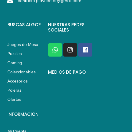
contacto.playcenter@gmail.com
BUSCAS ALGO?
NUESTRAS REDES
SOCIALES
Juegos de Mesa
W
I
F
h
n
a
Puzzles
a
s
c
Gaming
t
t
e
s
a
b
MEDIOS DE PAGO
Coleccionables
a
g
o
Accesorios
p
r
o
p
a
k
Poleras
m
Ofertas
INFORMACIÓN
Mi Cuenta