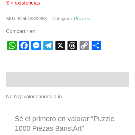
Sin existencias
SKU:
625012802383
Categoría:
Puzzles
Compartir en:
WhatsApp
Facebook
Messenger
Telegram
X
Threads
Copy
Compart
Link
Valoraciones (0)
No hay valoraciones aún.
Sé el primero en valorar “Puzzle
1000 Piezas BaristArt”