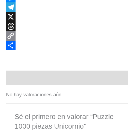
Messenger
Telegram
X
Threads
Copy
Link
Compartir
Valoraciones (0)
No hay valoraciones aún.
Sé el primero en valorar “Puzzle
1000 piezas Unicornio”