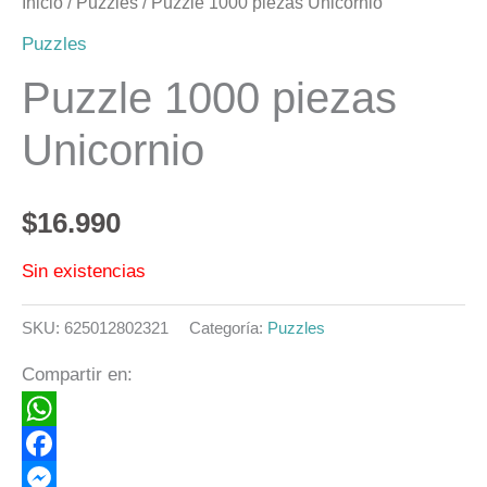
Inicio
/
Puzzles
/ Puzzle 1000 piezas Unicornio
Puzzles
Puzzle 1000 piezas
Unicornio
$
16.990
Sin existencias
SKU:
625012802321
Categoría:
Puzzles
Compartir en:
WhatsApp
Facebook