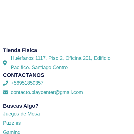
El mejor Catálogo de Juegos de Mesa: Catán,
Córtex, Dixit, Exit y muchos más. Visita nuestra
tienda física y on-line. Envíos en todo Chile,
rápidos
y seguros
.
Tienda Física
Huérfanos 1117, Piso 2, Oficina 201, Edificio
Pacifico. Santiago Centro
CONTACTANOS
+56951859357
contacto.playcenter@gmail.com
Buscas Algo?
Juegos de Mesa
Puzzles
Gaming