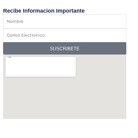
a
g
o
p
r
o
Recibe Informacion Importante
p
a
k
Nombre
m
Correo
Electronico
SUSCRIBETE