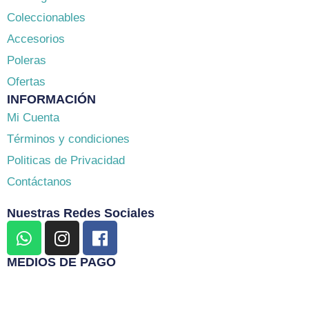
Coleccionables
Accesorios
Poleras
Ofertas
INFORMACIÓN
Mi Cuenta
Términos y condiciones
Politicas de Privacidad
Contáctanos
Nuestras Redes Sociales
W
I
F
h
n
a
a
s
c
MEDIOS DE PAGO
t
t
e
s
a
b