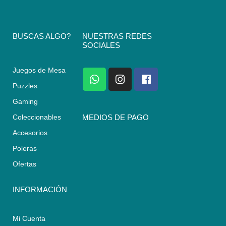
BUSCAS ALGO?
NUESTRAS REDES
SOCIALES
Juegos de Mesa
W
I
F
h
n
a
Puzzles
a
s
c
Gaming
t
t
e
s
a
b
Coleccionables
MEDIOS DE PAGO
a
g
o
Accesorios
p
r
o
p
a
k
Poleras
m
Ofertas
INFORMACIÓN
Mi Cuenta