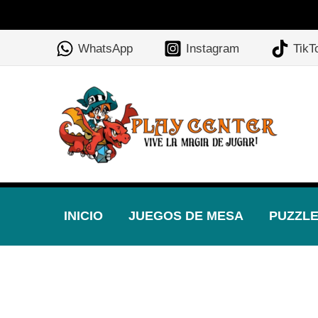
Ir
🎲
al
WhatsApp
Instagram
TikT
contenido
INICIO
JUEGOS DE MESA
PUZZL