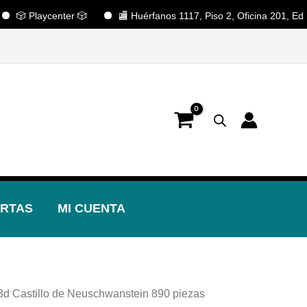
 Playcenter 🎲
🏬 Huérfanos 1117, Piso 2, Oficina 201, Edificio 
📢 ¡OFERTAS! 🔥
RTAS
MI CUENTA
3d Castillo de Neuschwanstein 890 piezas