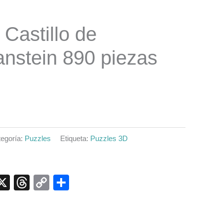
 Castillo de
nstein 890 piezas
egoría:
Puzzles
Etiqueta:
Puzzles 3D
p
ook
senger
elegram
X
Threads
Copy
Compartir
Link