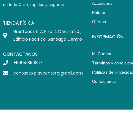
Accesorios
en todo Chile,
rápidos y seguros
.
Poleras
Ofertas
TIENDA FÍSICA
Huérfanos 1117, Piso 2, Oficina 201,
INFORMACIÓN
Edificio Pacifico. Santiago Centro
CONTACTANOS
Mi Cuenta
+56951859357
Términos y condicion
Politicas de Privacida
contacto.playcenter@gmail.com
Contáctanos
© Todos los Derechos Reservados Playcenter Chile