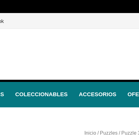

¡Descubre nuestras increíbles ofertas!
🎲
ok
ES
COLECCIONABLES
ACCESORIOS
OFE
Inicio
/
Puzzles
/ Puzzle 