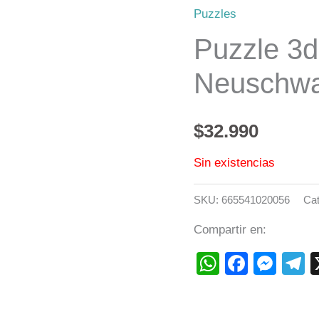
Puzzles
Puzzle 3d
Neuschwa
$
32.990
Sin existencias
SKU:
665541020056
Cat
Compartir en:
WhatsAp
Faceb
Mes
T