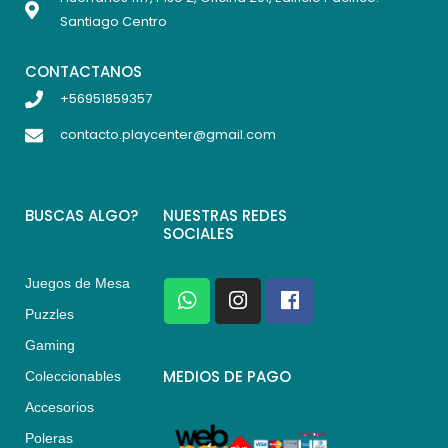
Santiago Centro
CONTACTANOS
+56951859357
contacto.playcenter@gmail.com
BUSCAS ALGO?
NUESTRAS REDES
SOCIALES
Juegos de Mesa
W
I
F
h
n
a
Puzzles
a
s
c
Gaming
t
t
e
s
a
b
MEDIOS DE PAGO
Coleccionables
a
g
o
Accesorios
p
r
o
p
a
k
Poleras