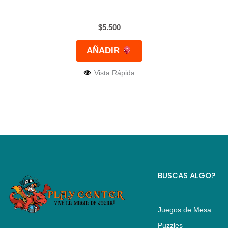
$
5.500
AÑADIR
Vista Rápida
BUSCAS ALGO?
Juegos de Mesa
Puzzles