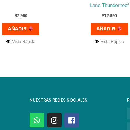
Lane Thunderhoof
$
7.990
$
12.990
AÑADIR
AÑADIR
Vista Rápida
Vista Rápida
NUESTRAS REDES SOCIALES
R
N
W
I
F
h
n
a
C