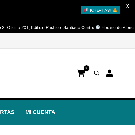
X
¡OFERTAS!
a 201, Edificio Pacífico. Santiago Centro
Horario de Atención: Lunes
RTAS
MI CUENTA