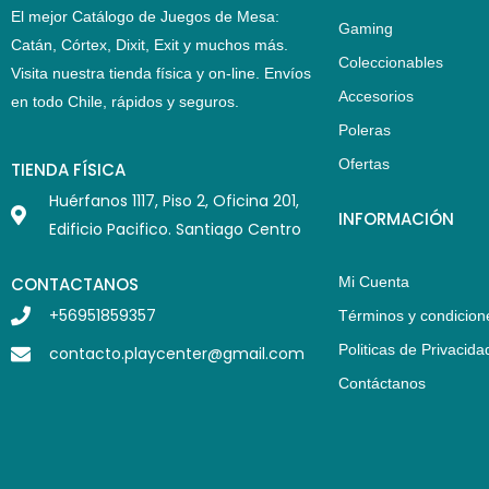
El mejor Catálogo de Juegos de Mesa:
Gaming
Catán, Córtex, Dixit, Exit y muchos más.
Coleccionables
Visita nuestra tienda física y on-line. Envíos
Accesorios
en todo Chile,
rápidos y seguros
.
Poleras
Ofertas
TIENDA FÍSICA
Huérfanos 1117, Piso 2, Oficina 201,
INFORMACIÓN
Edificio Pacifico. Santiago Centro
CONTACTANOS
Mi Cuenta
+56951859357
Términos y condicion
Politicas de Privacida
contacto.playcenter@gmail.com
Contáctanos