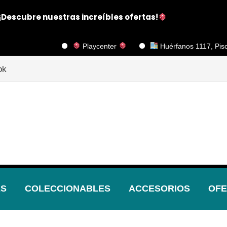
¡Descubre nuestras increíbles ofertas!
Playcenter
Huérfanos 1117, Piso 2, Oficin
ok
ES
COLECCIONABLES
ACCESORIOS
OFE