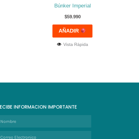
Búnker Imperial
$
59.990
AÑADIR
Vista Rápida
ECIBE INFORMACION IMPORTANTE
ombre
orreo