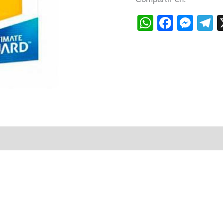
WhatsAp
Faceb
Mes
T