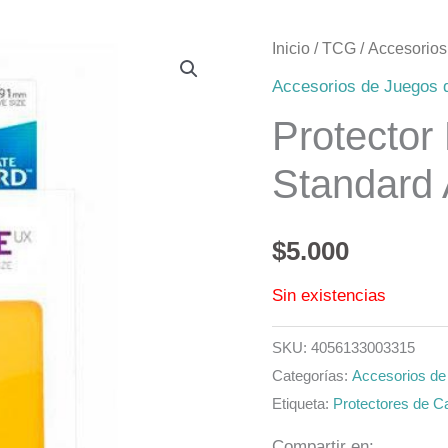
Inicio
/
TCG
/
Accesorio
Accesorios de Juegos
Protector
Standard 
$
5.000
Sin existencias
SKU:
4056133003315
Categorías:
Accesorios d
Etiqueta:
Protectores de C
Compartir en: