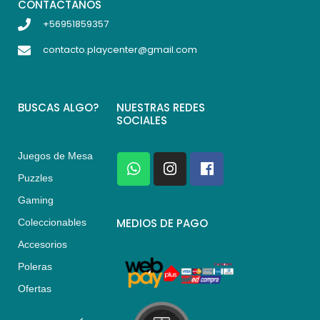
CONTACTANOS
+56951859357
contacto.playcenter@gmail.com
BUSCAS ALGO?
NUESTRAS REDES
SOCIALES
Juegos de Mesa
W
I
F
h
n
a
Puzzles
a
s
c
Gaming
t
t
e
s
a
b
MEDIOS DE PAGO
Coleccionables
a
g
o
Accesorios
p
r
o
p
a
k
Poleras
m
Ofertas