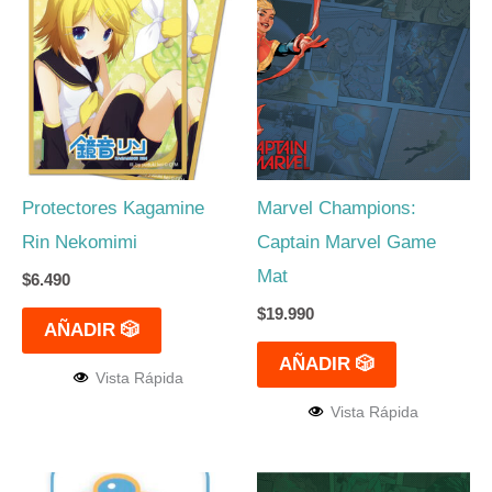
Protectores Kagamine
Marvel Champions:
Rin Nekomimi
Captain Marvel Game
Mat
$
6.490
$
19.990
AÑADIR 🎲
AÑADIR 🎲
Vista Rápida
Vista Rápida