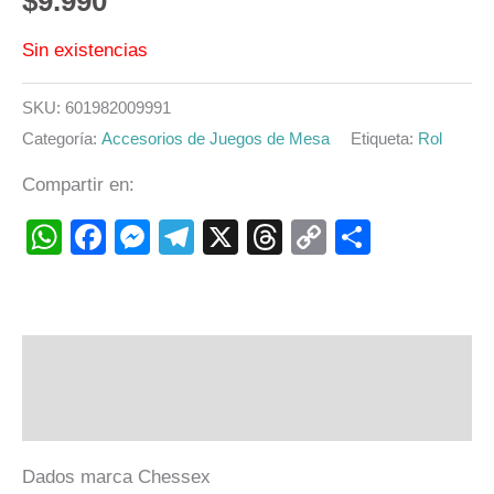
$
9.990
Sin existencias
SKU:
601982009991
Categoría:
Accesorios de Juegos de Mesa
Etiqueta:
Rol
Compartir en:
WhatsApp
Facebook
Messenger
Telegram
X
Threads
Copy
Compart
Link
Descripción
Valoraciones (0)
Dados marca Chessex