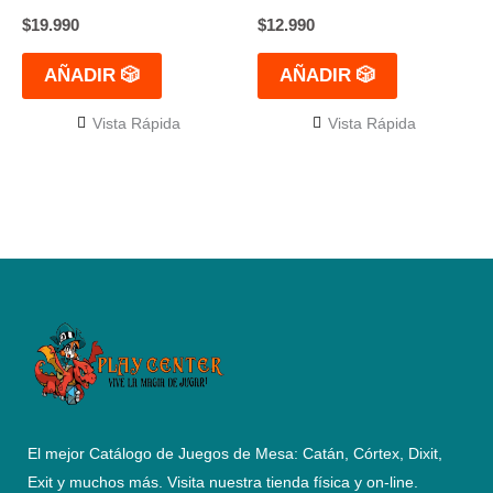
$
19.990
$
12.990
AÑADIR 🎲
AÑADIR 🎲
Vista Rápida
Vista Rápida
El mejor Catálogo de Juegos de Mesa: Catán, Córtex, Dixit,
Exit y muchos más. Visita nuestra tienda física y on-line.