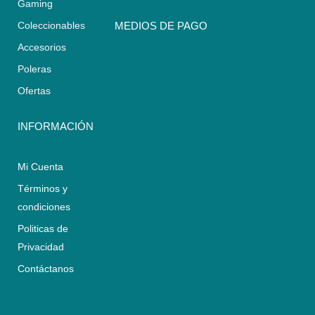
Gaming
t
t
e
s
a
b
Coleccionables
MEDIOS DE PAGO
a
g
o
Accesorios
p
r
o
p
a
k
Poleras
m
Ofertas
INFORMACIÓN
Mi Cuenta
Términos y
condiciones
Politicas de
Privacidad
Contáctanos