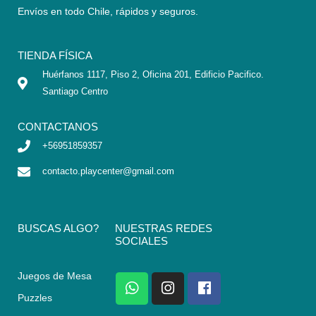
Envíos en todo Chile,
rápidos y seguros
.
TIENDA FÍSICA
Huérfanos 1117, Piso 2, Oficina 201, Edificio Pacifico.
Santiago Centro
CONTACTANOS
+56951859357
contacto.playcenter@gmail.com
BUSCAS ALGO?
NUESTRAS REDES
SOCIALES
Juegos de Mesa
W
I
F
h
n
a
Puzzles
a
s
c