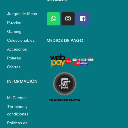
Juegos de Mesa
W
I
F
h
n
a
Puzzles
a
s
c
Gaming
t
t
e
s
a
b
MEDIOS DE PAGO
Coleccionables
a
g
o
Accesorios
p
r
o
p
a
k
Poleras
m
Ofertas
INFORMACIÓN
Mi Cuenta
Términos y
condiciones
Politicas de