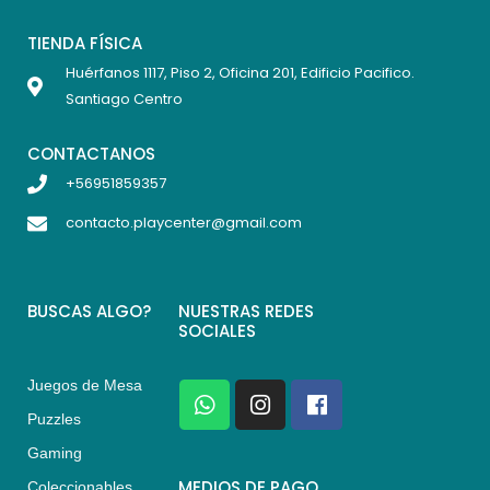
TIENDA FÍSICA
Huérfanos 1117, Piso 2, Oficina 201, Edificio Pacifico.
Santiago Centro
CONTACTANOS
+56951859357
contacto.playcenter@gmail.com
BUSCAS ALGO?
NUESTRAS REDES
SOCIALES
Juegos de Mesa
W
I
F
h
n
a
Puzzles
a
s
c
Gaming
t
t
e
s
a
b
MEDIOS DE PAGO
Coleccionables