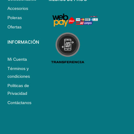
a
g
o
Accesorios
p
r
o
p
a
k
Poleras
m
Ofertas
INFORMACIÓN
Mi Cuenta
Términos y
condiciones
Politicas de
Privacidad
Contáctanos