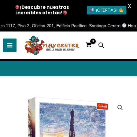
X
¡Descubre nuestras
¡OFERTAS!
increíbles ofertas!
Ir
7, Piso 2, Oficina 201, Edificio Pacífico. Santiago Centro
Horario d
al
contenido
Puzzle
1000
piezas
-