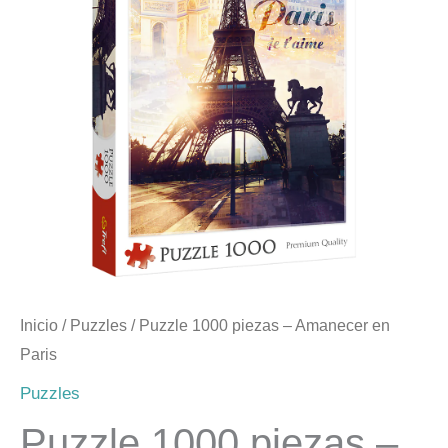
Amanecer
en
Paris
cantidad
Inicio
/
Puzzles
/ Puzzle 1000 piezas – Amanecer en
Paris
Puzzles
Puzzle 1000 piezas –