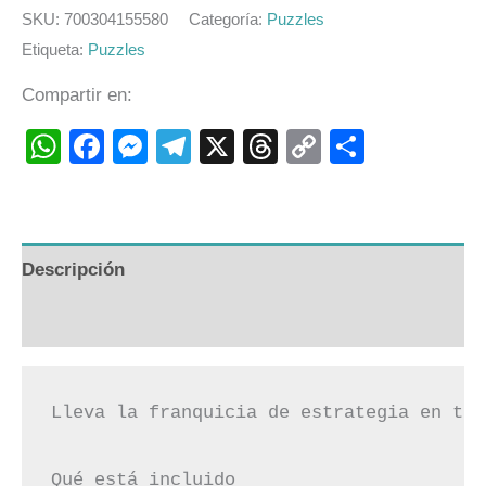
SKU:
700304155580
Categoría:
Puzzles
Etiqueta:
Puzzles
Compartir en:
WhatsApp
Facebook
Messenger
Telegram
X
Threads
Copy
Compart
Link
Descripción
Valoraciones (0)
Lleva la franquicia de estrategia en tie
Qué está incluido
