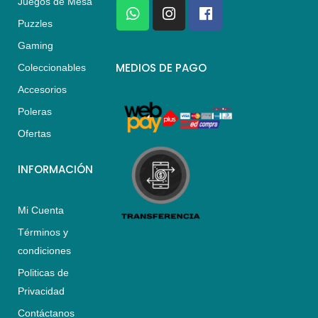
Juegos de Mesa
W
I
F
h
n
a
Puzzles
a
s
c
Gaming
t
t
e
s
a
b
MEDIOS DE PAGO
Coleccionables
a
g
o
Accesorios
p
r
o
p
a
k
Poleras
m
Ofertas
INFORMACIÓN
Mi Cuenta
Términos y
condiciones
Politicas de
Privacidad
Contáctanos