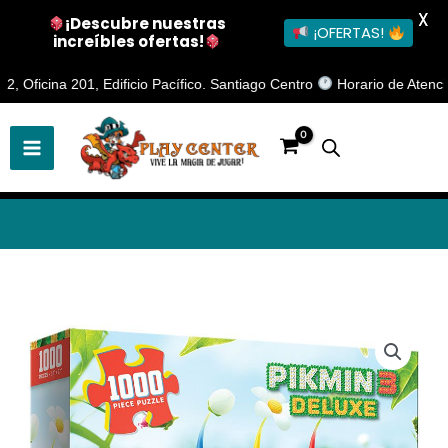
X
¡Descubre nuestras
¡OFERTAS!
increíbles ofertas!
Ir
cina 201, Edificio Pacífico. Santiago Centro
Horario de Atención: Lu
al
contenido