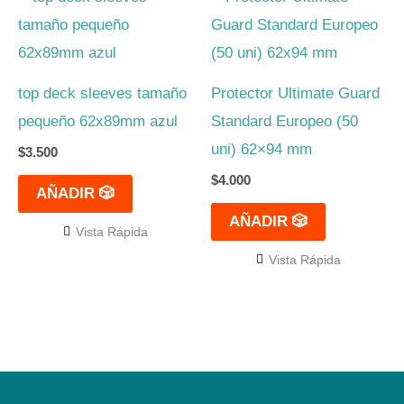
página
de
produc
top deck sleeves tamaño
Protector Ultimate Guard
pequeño 62x89mm azul
Standard Europeo (50
uni) 62×94 mm
$
3.500
$
4.000
AÑADIR 🎲
AÑADIR 🎲
Vista Rápida
Vista Rápida