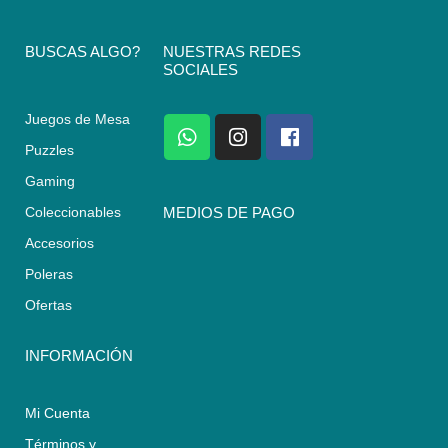
BUSCAS ALGO?
NUESTRAS REDES
SOCIALES
Juegos de Mesa
W
I
F
h
n
a
Puzzles
a
s
c
Gaming
t
t
e
s
a
b
Coleccionables
MEDIOS DE PAGO
a
g
o
Accesorios
p
r
o
p
a
k
Poleras
m
Ofertas
INFORMACIÓN
Mi Cuenta
Términos y