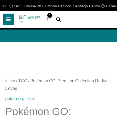
Ir
7, Piso 2, Oficina 201, Edificio Pacífico. Santiago Centro 🕐 Horario 
🎲
¡Descubre nuestras increíbles
📢 ¡OFERTAS! 🔥
ofertas!
🎲
al
contenido
Inicio
/
TCG
/ Pokémon GO: Premium Collection Radiant
Eevee
pokemon
,
TCG
Pokémon GO: