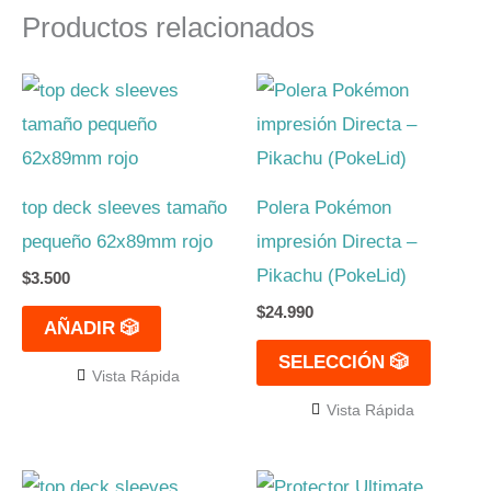
Productos relacionados
Este
produc
tiene
múltipl
top deck sleeves tamaño
Polera Pokémon
variant
pequeño 62x89mm rojo
impresión Directa –
Las
Pikachu (PokeLid)
$
3.500
opcion
$
24.990
se
AÑADIR 🎲
pueden
SELECCIÓN 🎲
Vista Rápida
elegir
Vista Rápida
en
la