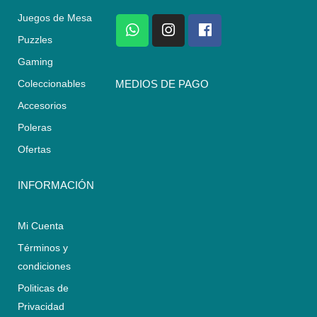
Juegos de Mesa
W
I
F
h
n
a
Puzzles
a
s
c
Gaming
t
t
e
s
a
b
Coleccionables
MEDIOS DE PAGO
a
g
o
Accesorios
p
r
o
p
a
k
Poleras
m
Ofertas
INFORMACIÓN
Mi Cuenta
Términos y
condiciones
Politicas de
Privacidad